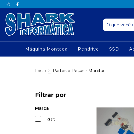
Máquina Montada
Pendrive
SSD
A
Início
>
Partes e Peças - Monitor
Filtrar por
Marca
Lg (2)