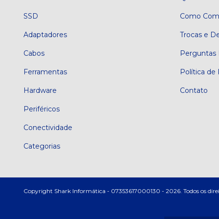
SSD
Como Comp
Adaptadores
Trocas e D
Cabos
Perguntas 
Ferramentas
Política de
Hardware
Contato
Periféricos
Conectividade
Categorias
Copyright Shark Informática - 07353617000130 - 2026. Todos os direi