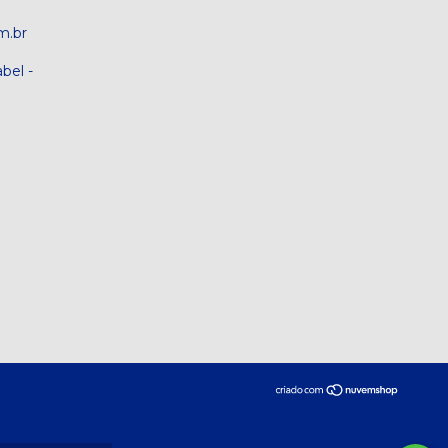
m.br
bel -