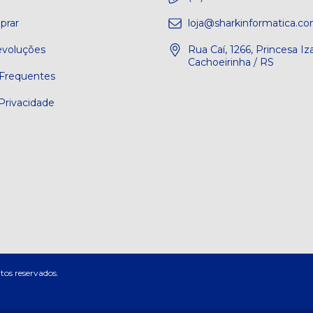
rar
loja@sharkinformatica.co
evoluções
Rua Caí, 1266, Princesa Iza
Cachoeirinha / RS
Frequentes
 Privacidade
tos reservados.