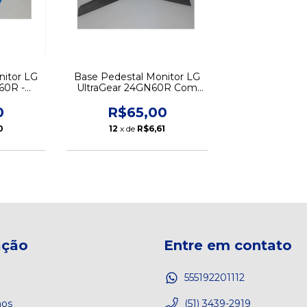
nitor LG
Base Pedestal Monitor LG
60R -
UltraGear 24GN60R Com
Parafusos e Acabamento -
USADO
0
R$65,00
0
12
x de
R$6,61
ação
Entre em contato
555192201112
os
(51) 3439-2919