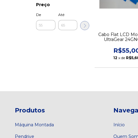
Preço
De
Até
Cabo Flat LCD Mo
UltraGear 24GN
USADO
R$55,0
12
x de
R$5,6
Produtos
Naveg
Máquina Montada
Início
Pendrive
Quem Som