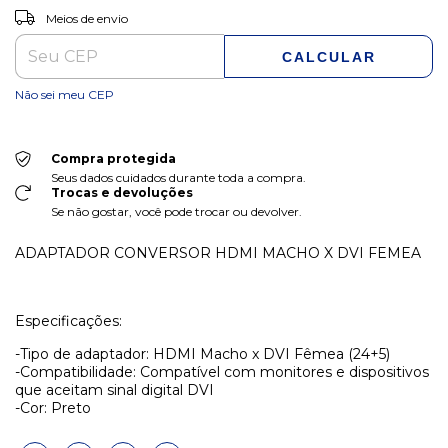
ALTERAR CEP
Entregas para o CEP:
Meios de envio
CALCULAR
Não sei meu CEP
Compra protegida
Seus dados cuidados durante toda a compra.
Trocas e devoluções
Se não gostar, você pode trocar ou devolver.
ADAPTADOR CONVERSOR HDMI MACHO X DVI FEMEA
Especificações:
-Tipo de adaptador: HDMI Macho x DVI Fêmea (24+5)
-Compatibilidade: Compatível com monitores e dispositivos
que aceitam sinal digital DVI
-Cor: Preto