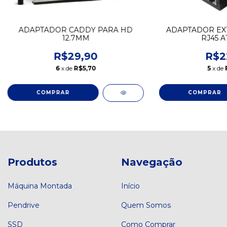
ADAPTADOR CADDY PARA HD
ADAPTADOR EX
12.7MM
RJ45 A
R$29,90
R$2
6
x de
R$5,70
5
x de
Produtos
Navegação
Máquina Montada
Início
Pendrive
Quem Somos
SSD
Como Comprar